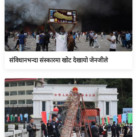
संविधानभन्दा संस्कारमा खोट देखायो जेनजीले