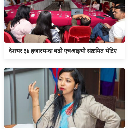
देशभर ३४ हजारभन्दा बढी एचआइभी संक्रमित भेटिए