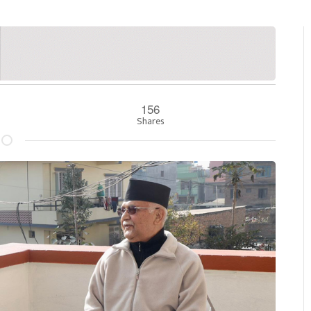
156
Shares