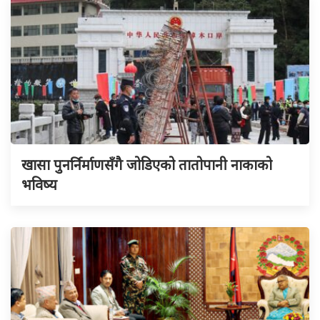
खासा पुनर्निर्माणसँगै जोडिएको तातोपानी नाकाको
भविष्य