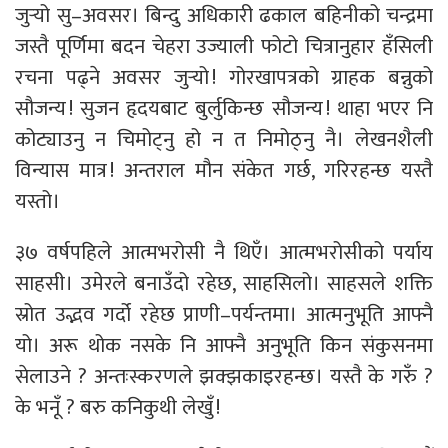
जुर्‍यो सु–अवसर। बिन्दु अधिकारी ढकाल बहिनीको चन्द्रमा
जस्तै पूर्णिमा बदन चेहरा उज्याली फोटो चित्रानुहार हँसिली
रचना पढ्ने अवसर जुर्‍यो ! गोरखापत्रको ग्राहक बन्नुको
सौजन्य ! सुजन हृदयबाट बुर्लुकिन्छ सौजन्य ! थाहा भएर नि
कोट्याउनु न चिमोट्नु हो न त निमोठ्नु नै। लेखनशैली
विन्यास मात्र ! अन्तराल मौन संकेत गर्छ, गरिरहन्छ यस्तै
यस्तो।
३७ वर्षपहिले आत्मभरोसी नै थिएँ। आत्मभरोसीको पर्याय
साहसी। उमेरले बनाउँदो रहेछ, साहसिलो। साहसले शक्ति
स्रोत उद्भव गर्दो रहेछ प्राणी–पर्यन्तमा। आत्मनुभूति आफ्नै
यो। अरू थोक नसके नि आफ्नै अनुभूति किन संकुसनमा
सेलाउने ? अन्तःस्करणले झक्झकाइरहन्छ। यस्तै के गरुँ ?
के भनूँ ? बरु कनिकुथी लेखुँ !