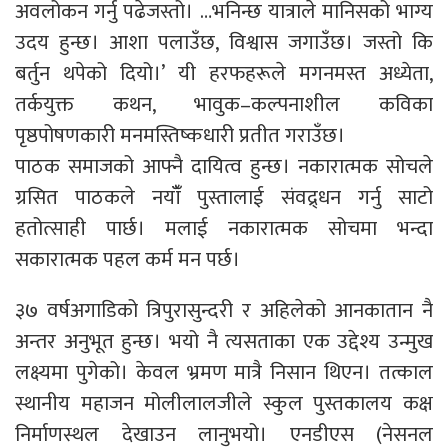
अवलोकन गर्नु पढेजस्तो। …भनिन्छ यात्राले मानिसको भाग्य
उदय हुन्छ। आशा पलाउँछ, विश्वास जगाउँछ। जस्तो कि
बर्तुन थपेको दियो।’ यी हरफहरूले मगनमस्त अध्येता,
तर्कयुक्त कथन, भावुक–कल्पनाशील कविका
पृष्ठपोषणकारी मनमस्तिष्कधारी प्रतीत गराउँछ।
पाठक समाजको आफ्नै दायित्व हुन्छ। नकारात्मक सोचले
ग्रसित पाठकले नयाँँ पुस्तालाई संवद्र्धन गर्नु साटो
हतोत्साही पार्छ। मलाई नकारात्मक सोचमा भन्दा
सकारात्मक पहल कर्म मन पर्छ।
३७ वर्षअगाडिको त्रिपुरासुन्दरी र अहिलेको आनकातान नै
अन्तर अनुभूत हुन्छ। भयो नै त्यसताका एक उद्देश्य उन्मुख
लक्ष्यमा पुगेको। केवल भ्रमण मात्रै निसान थिएन। तत्काल
स्थानीय महाजन मोलीलालजीले स्कुल पुस्तकालय कक्ष
निर्माणस्थल देखाउन लानुभयो। एनडीएस (नेसनल