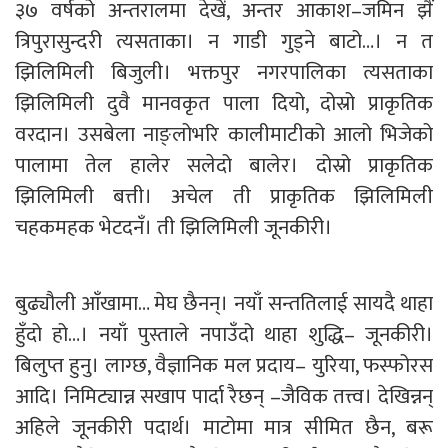
३७ वर्षको अन्तरालमा देखें, अन्तर आकाश–जमिन झैं
त्रिपुरासुन्दरी त्यसताका। न गाडी गुड्ने बाटो…। न त
झिलिमिली बिजुली। भक्तपुर नगरपालिका त्यसताका
झिलिमिली दुवै मानवकृत पाला दियो, दोस्रो प्राकृतिक
वरदान। उसबेला नाङ्लोभरि कालीमाटीको आलो भिजेको
पालामा तेल हालेर सलेदो बालेर। दोस्रो प्राकृतिक
झिलिमिली बत्ती। अचेल ती प्राकृतिक झिलिमिली
चहकमहक भेटदनँ। ती झिलिमिली जूनकीरी।
बुढ्यौली आँखामा… मेघ छैनन्। नयाँ सन्ततिलाई सायदै थाहा
हुँदो हो…। नयाँ पुस्ताले नपाउँदो थाहा शुद्धि– जूनकीरी।
बिलुप्त हुनु। लाग्छ, वैज्ञानिक मल प्रदाय– युरिया, फस्फोरस
आदि। निमिट्यान्न सखाप पार्दा रैछन् –जैविक तत्त्व। देखिन्नन्
अहिले जूनकीरी पदार्थ। माटोमा मात्र सीमित छैन, बरू