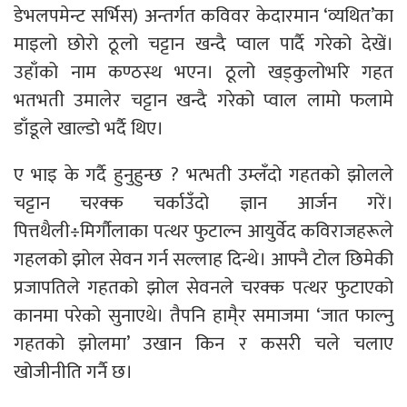
डेभलपमेन्ट सर्भिस) अन्तर्गत कविवर केदारमान ‘व्यथित’का
माइलो छोरो ठूलो चट्टान खन्दै प्वाल पार्दै गरेको देखें।
उहाँको नाम कण्ठस्थ भएन। ठूलो खड्कुलोभरि गहत
भतभती उमालेर चट्टान खन्दै गरेको प्वाल लामो फलामे
डाँडूले खाल्डो भर्दै थिए।
ए भाइ के गर्दै हुनुहुन्छ ? भत्भती उम्लँदो गहतको झोलले
चट्टान चरक्क चर्काउँदो ज्ञान आर्जन गरें।
पित्तथैली÷मिर्गौलाका पत्थर फुटाल्न आयुर्वेद कविराजहरूले
गहलको झोल सेवन गर्न सल्लाह दिन्थे। आफ्नै टोल छिमेकी
प्रजापतिले गहतको झोल सेवनले चरक्क पत्थर फुटाएको
कानमा परेको सुनाएथे। तैपनि हामै्र समाजमा ‘जात फाल्नु
गहतको झोलमा’ उखान किन र कसरी चले चलाए
खोजीनीति गर्नै छ।