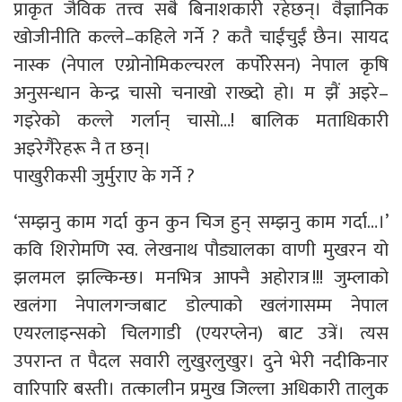
प्राकृत जैविक तत्त्व सबै बिनाशकारी रहेछन्। वैज्ञानिक
खोजीनीति कल्ले–कहिले गर्ने ? कतै चाईंचुईं छैन। सायद
नास्क (नेपाल एग्रोनोमिकल्चरल कर्पोरेसन) नेपाल कृषि
अनुसन्धान केन्द्र चासो चनाखो राख्दो हो। म झैं अइरे–
गइरेको कल्ले गर्लान् चासो…! बालिक मताधिकारी
अइरेगैरेहरू नै त छन्।
पाखुरीकसी जुर्मुराए के गर्ने ?
‘सम्झनु काम गर्दा कुन कुन चिज हुन् सम्झनु काम गर्दा…।’
कवि शिरोमणि स्व. लेखनाथ पौड्यालका वाणी मुखरन यो
झलमल झल्किन्छ। मनभित्र आफ्नै अहोरात्र !!! जुम्लाको
खलंगा नेपालगन्जबाट डोल्पाको खलंगासम्म नेपाल
एयरलाइन्सको चिलगाडी (एयरप्लेन) बाट उत्रें। त्यस
उपरान्त त पैदल सवारी लुखुरलुखुर। दुने भेरी नदीकिनार
वारिपारि बस्ती। तत्कालीन प्रमुख जिल्ला अधिकारी तालुक