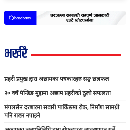
भर्खरै
प्रहरी प्रमुख द्दारा अछामका पत्रकारहरु सङ्ग छलफल
२० वर्षे पेन्डिङ मुद्दामा अछाम प्रहरीको ठुलो सफलता
मंगलसेन दरबारमा सवारी पार्किङमा रोक, निर्माण सामग्री
पनि राख्न नपाइने
अछामका जनप्रतिनिधिद्धारा सेफहाउस व्यवस्थापन गर्ने