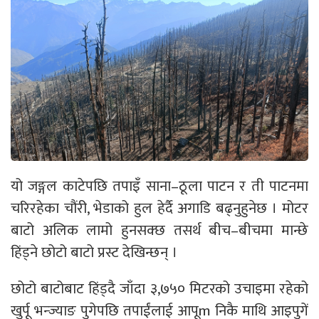
यो जङ्गल काटेपछि तपाइँ साना–ठूला पाटन र ती पाटनमा
चरिरहेका चौंरी, भेडाको हुल हेर्दै अगाडि बढ्नुहुनेछ । मोटर
बाटो अलिक लामो हुनसक्छ तसर्थ बीच–बीचमा मान्छे
हिंड्ने छोटो बाटो प्रस्ट देखिन्छन् ।
छोटो बाटोबाट हिंड्दै जाँदा ३,७५० मिटरको उचाइमा रहेको
खुर्पू भन्ज्याङ पुगेपछि तपाईंलाई आपूm निकै माथि आइपुगें