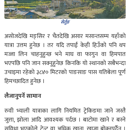
सेर्तुङ
असोजदेखि मङ्सिर र चैतदेखि असार मसान्तसम्म यहाँको
यात्रा उत्तम हुनेछ । तर यदि तपाईं केही हिउँको पनि थप
मज्जा लिन चाहनुहुन्छ भने माघ वा फागुन वा हिमपात
भएपछि पनि जान सक्नुहुनेछ किनकि यो स्थानको सबैभन्दा
उचाइमा रहेको ३८४० मिटरको पाङसाङ पास यतिबेला पूर्ण
हिमच्छादित हुनेछ ।
लैजानुपर्ने सामान
रुवी भ्याली यात्राका लागि नियमित ट्रेकिङमा जाने जस्तै
जुत्ता, झोला आदि आवश्यक पर्दछ । बाटोमा खाने र बस्ने
सुविधा भएकोले टेन्ट वा अधिक खाना, खाजा बोक्नुपर्दैन ।