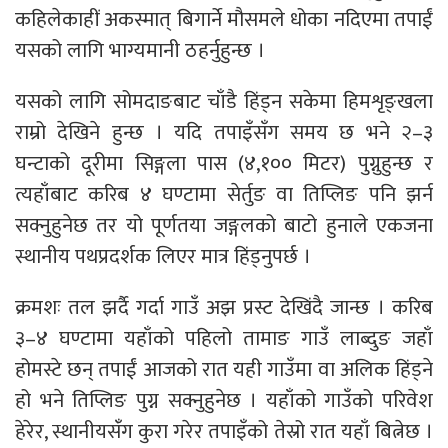
कहिलेकाहीं अकस्मात् बिगार्ने मौसमले धोका नदिएमा तपाईं
यसको लागि भाग्यमानी ठहर्नुहुन्छ ।
यसको लागि सोमदाङबाट चाँडै हिंड्न सकेमा हिमशृङ्खला
राम्रो देखिने हुन्छ । यदि तपाइँसँग समय छ भने २–३
घन्टाको दूरीमा सिङ्गला पास (४,१०० मिटर) पुग्नुहुन्छ र
त्यहाँबाट करिब ४ घण्टामा सेर्तुङ वा तिप्लिङ पनि झर्न
सक्नुहुनेछ तर यो पूर्णतया जङ्गलको बाटो हुनाले एकजना
स्थानीय पथप्रदर्शक लिएर मात्र हिंड्नुपर्छ ।
क्रमशः तल झर्दै गर्दा गाउँ अझ प्रस्ट देखिंदै जान्छ । करिब
३–४ घण्टामा यहाँको पहिलो तामाङ गाउँ लाब्दुङ जहाँ
होमस्टे छन् तपाईं आजको रात यही गाउँमा वा अलिक हिंड्ने
हो भने तिप्लिङ पुग्न सक्नुहुनेछ । यहाँको गाउँको परिवेश
हेरेर, स्थानीयसंँग कुरा गरेर तपाइँको तेस्रो रात यहाँ बित्नेछ ।