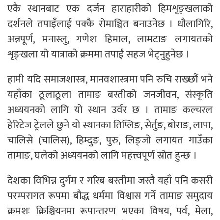
एकै स्थानबाट एक दर्जन हाराहारीको हिमशृङ्खलाको
दर्शनले तपाइँलाई पक्कै रोमाञ्चित बनाउनेछ । धौलागिरि,
अन्नपूर्ण, मनास्लु, गणेश हिमाल, लामटाङ लगायतको
शृङ्खला यो यात्राको क्रममा तपाईं सहज भेट्नुहुनेछ ।
हामी यदि समाजशास्त्र, मानवशास्त्रमा पनि रुचि राख्छौं भने
यहाँका ठूलाठूला तामाङ बस्तीको जनजीवन, संस्कृति
अध्ययनको लागि यो स्थान उर्वर छ । तामाङ कल्चरल
हेरिटेज ट्रेलले छुने यो स्थानका तिप्लिङ, सेर्तुङ, बोराङ, लापा,
चालिसे (चालिस), हिम्दुङ, पुरु, लिङ्जो लगायत गाउँका
तामाङ, घलेको अध्ययनको लागि महत्त्वपूर्ण स्रोत हुन्छ ।
देशका विभिन्न दुर्गम र गरिब बस्तीमा जस्तै यहाँ पनि कसरी
परम्परागत रूपमा बौद्ध धर्ममा विश्वास गर्ने तामाङ समुदाय
क्रमशः क्रिश्चियनमा रूपान्तरण भएका विषय, पर्व, मेला,