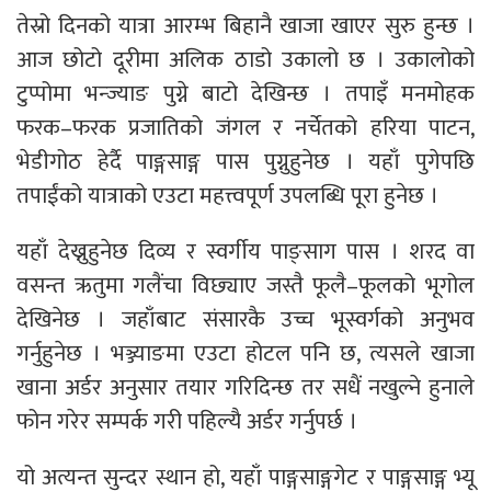
तेस्रो दिनको यात्रा आरम्भ बिहानै खाजा खाएर सुरु हुन्छ ।
आज छोटो दूरीमा अलिक ठाडो उकालो छ । उकालोको
टुप्पोमा भन्ज्याङ पुग्ने बाटो देखिन्छ । तपाइँ मनमोहक
फरक–फरक प्रजातिको जंगल र नर्चेतको हरिया पाटन,
भेडीगोठ हेर्दै पाङ्गसाङ्ग पास पुग्नुहुनेछ । यहाँ पुगेपछि
तपाईंको यात्राको एउटा महत्त्वपूर्ण उपलब्धि पूरा हुनेछ ।
यहाँ देख्नुहुनेछ दिव्य र स्वर्गीय पाङ्साग पास । शरद वा
वसन्त ऋतुमा गलैंचा विछ्याए जस्तै फूलै–फूलको भूगोल
देखिनेछ । जहाँबाट संसारकै उच्च भूस्वर्गको अनुभव
गर्नुहुनेछ । भञ्ज्याङमा एउटा होटल पनि छ, त्यसले खाजा
खाना अर्डर अनुसार तयार गरिदिन्छ तर सधैं नखुल्ने हुनाले
फोन गरेर सम्पर्क गरी पहिल्यै अर्डर गर्नुपर्छ ।
यो अत्यन्त सुन्दर स्थान हो, यहाँ पाङ्गसाङ्गगेट र पाङ्गसाङ्ग भ्यू