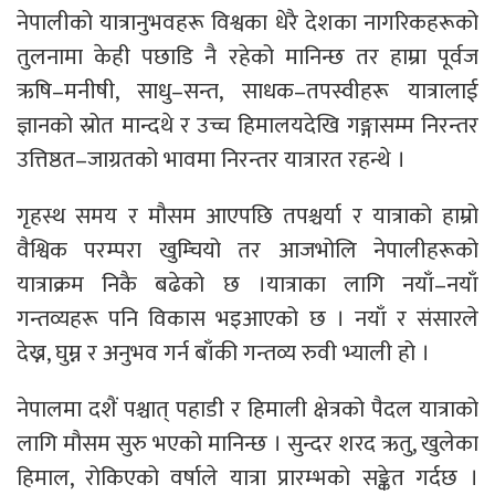
नेपालीको यात्रानुभवहरू विश्वका धेरै देशका नागरिकहरूको
तुलनामा केही पछाडि नै रहेको मानिन्छ तर हाम्रा पूर्वज
ऋषि–मनीषी, साधु–सन्त, साधक–तपस्वीहरू यात्रालाई
ज्ञानको स्रोत मान्दथे र उच्च हिमालयदेखि गङ्गासम्म निरन्तर
उत्तिष्ठत–जाग्रतको भावमा निरन्तर यात्रारत रहन्थे ।
गृहस्थ समय र मौसम आएपछि तपश्चर्या र यात्राको हाम्रो
वैश्विक परम्परा खुम्चियो तर आजभोलि नेपालीहरूको
यात्राक्रम निकै बढेको छ ।यात्राका लागि नयाँ–नयाँ
गन्तव्यहरू पनि विकास भइआएको छ । नयाँ र संसारले
देख्न, घुम्न र अनुभव गर्न बाँकी गन्तव्य रुवी भ्याली हो ।
नेपालमा दशैं पश्चात् पहाडी र हिमाली क्षेत्रको पैदल यात्राको
लागि मौसम सुरु भएको मानिन्छ । सुन्दर शरद ऋतु, खुलेका
हिमाल, रोकिएको वर्षाले यात्रा प्रारम्भको सङ्केत गर्दछ ।