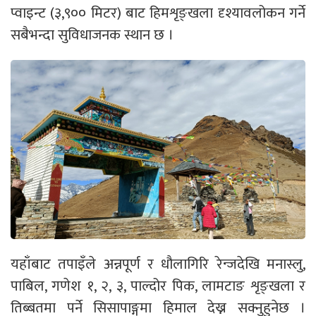
प्वाइन्ट (३,९०० मिटर) बाट हिमशृङ्खला दृश्यावलोकन गर्ने
सबैभन्दा सुविधाजनक स्थान छ ।
यहाँबाट तपाइँले अन्नपूर्ण र धौलागिरि रेन्जदेखि मनास्लु,
पाबिल, गणेश १, २, ३, पाल्दोर पिक, लामटाङ शृङ्खला र
तिब्बतमा पर्ने सिसापाङ्गमा हिमाल देख्न सक्नुहुनेछ ।