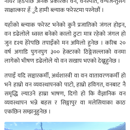
नाघेर हिंडेपछि अनेक प्रकारका वन, वनस्पति, वन्यजन्तुसँग
साक्षात्कार हँुदै हामी ब्ल्याक फरेस्टमा पस्नेछौं ।
यहाँको ब्ल्याक फरेस्ट भनेको कुनै प्रजातिको जंगल होइन,
वन डढेलोले ध्वस्त बनेको कालो ठुटा मात्र रहेको जंगल हो
जुन दृश्य हेरेपछि तपाइँको मन अमिलो हुनेछ । करिब २०
वर्ष अगाडि पुगनपुग ३०० हेक्टरको ठिङ्गेसल्लाको वनमा
लागेको भीषण डढेलोले यो वन सखाप भएको देख्नुहुनेछ ।
तपाइँ यदि सञ्चारकर्मी, अर्थशास्त्री वा वन वातावरणकर्मी हो
भने हाम्रो वन व्यवस्थापनको पाटो, हाम्रो हविगत, वनबाट नै
समृद्धि ल्याउने हाम्रा भाषण, दिगो हो कि वैज्ञानिक वन
व्यवस्थापन भन्ने बहस र सिङ्गापुर वा मलेसियाका काठ
एकछिन सम्झनुहुनेछ ।