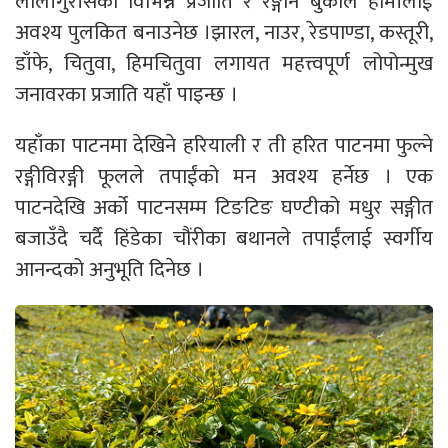
लालीगुराँसका विभिन्न प्रजाति र रङ्गीन बुकीले हामीलाई
अवश्य पुलकित बनाउनेछ ।झारल, नाउर, रेडपाण्डा, कस्तूरी,
डाँफे, चितुवा, हिमचितुवा लगायत महत्त्वपूर्ण लोपोन्मुख
जनावरका प्रजाति यहाँ पाइन्छ ।
यहाँका पाटनमा देखिने हरियाली र ती हरित पाटनमा फुल्ने
रङ्गीविरङ्गी फूलले तपाईंको मन अवश्य हर्नेछ । एक
पाटनदेखि अर्को पाटनसम्म टिङटिङ घण्टीको मधुर सङ्गीत
बजाउँदै चर्दै हिंडेका चौंरीका बथानले तपाईंलाई स्वर्गीय
आनन्दको अनुभूति दिनेछ ।