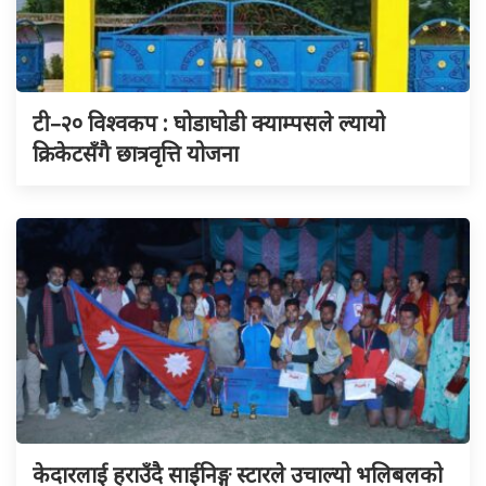
टी–२० विश्वकप : घोडाघोडी क्याम्पसले ल्यायो
क्रिकेटसँगै छात्रवृत्ति योजना
केदारलाई हराउँदै साईनिङ्ग स्टारले उचाल्यो भलिबलको