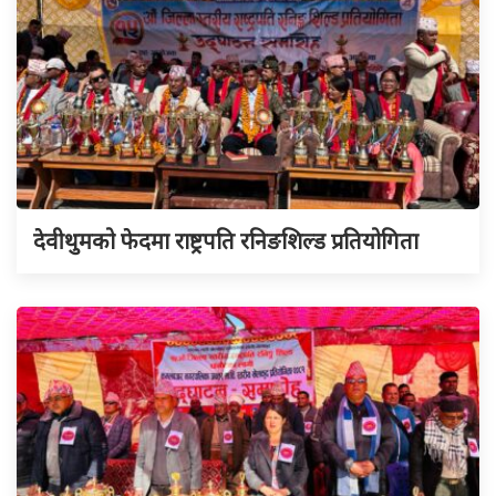
देवीथुमको फेदमा राष्ट्रपति रनिङशिल्ड प्रतियोगिता