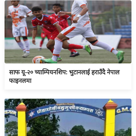
साफ यू-२० च्याम्पियनशिप: भुटानलाई हराउँदै नेपाल
फाइनलमा