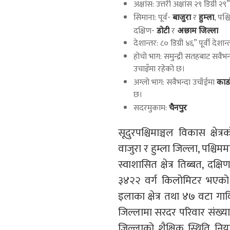
अक्षांस: उत्तरी अक्षांस २९ डिग्री २९
सिमाना: पूर्व-
र
, पश्
बाजुरा
हुम्ला
दक्षिण-
र
डोटी
अछाम जिल्ला
देशान्तर: ८० डिग्री ४६” पूर्वी देशान
होचो भाग: समुन्द्री सतहबाट सवैभन
उचाइँमा रहेको छ।
अग्लो भाग: सवैभन्दा उचाँईमा
काडा
छ।
सदरमुकाम:
चैनपुर
सूदुरपश्चिमाञ्चल विकास क्षेत
वाजुरा र हुम्ला जिल्ला, पश्चिम
स्वाशासित क्षेत्र तिब्बत, दक
३४२२ वर्ग किलोमिटर भएको य
इलाका क्षेत्र तथा ४७ वटा 
जिल्लामा सरदर परिवार संख्य
जिल्लाको शैक्षिक स्थिति नियाल