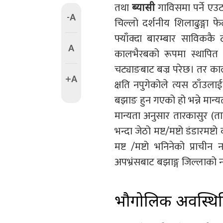
तथा
गाविसमा पर्ने एउ
ब्यासी
-A
चिल्लो दर्शनीय शिलाढुङ्गा
फ्याँक्दा बारम्बार साविक
A
कालभैरबको रूपमा स्थापित 
चट्याङबाट बज्र परेछ। तर काल
+A
क्षति नपुगेकोले त्यस ठाँउला
बझाङ हुन गएको हो भन्ने मान
मान्यता अनुसार तारकासुर (ताडक
भन्दा जेठो मष्ट/मष्टो डंडारमष
मष्ट /मष्टो भनिनेको प्राची
अपभ्रंसबाट बझाङ्ग जिल्लाको न
भौगोलिक अवस्थि