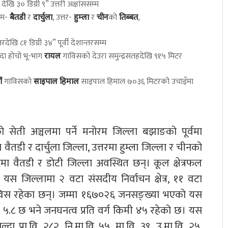
” देखि ३० डिग्री ९” उत्तरी अक्षांससम्म
चिम-
र
, उत्तर-
र
को
,
बैतडी
दार्चुला
हुम्ला
चीन
तिब्बत
्तरदेखि ८१ डिग्री ३४” पूर्वी देशान्तरसम्म
्दा होचो भू-भाग
गाविसको देउरा समुन्द्रसतहदेखि ९१५ मिटर
रायल
गाविसको
साइपाल हिमाल ७०३६ मिटरको उचाइँमा
ँ
साइपाल हिमाल
्रको सेती अञ्चलमा पर्ने मनोरम जिल्ला बझाङको पूर्वमा
मा वैतडी र दार्चुला जिल्ला, उत्तरमा हुम्ला जिल्ला र चीनको
्षिणमा वैतडी र डोटी जिल्ला अवस्थित छन्। कूल क्षेत्रफल
स जिल्लामा २ वटा संसदीय निर्वाचन क्षेत्र, ११ वटा
गाविस रहेका छन्। जम्मा १६७०२६ जनसङ्ख्या भएको यस
ा ५.८ छ भने जनघनत्व प्रति वर्ग किमी ४५ रहेको छ। यस
्दा प्रा.वि. २८२, नि.मा.वि ५५, मा.वि. ३९, उ.मा.वि. २५,