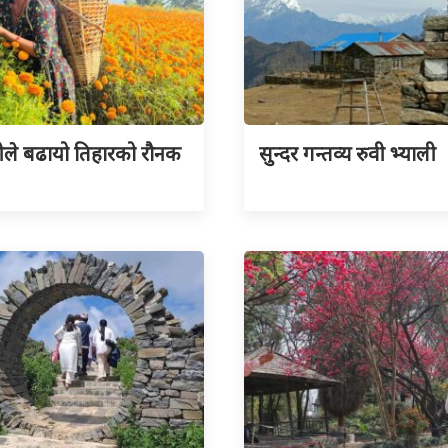
ीले बढायो तिहारको रौनक
सुन्दर गन्तव्य रुवी भ्याली