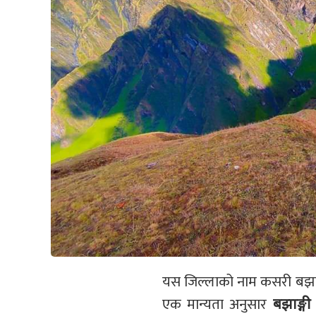
यस जिल्लाको नाम कसरी बझाङ
एक मान्यता अनुसार
बझाङ्गी