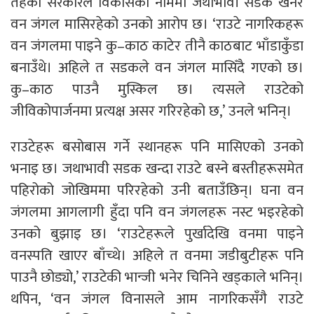
तहका सरकारले विकासका नाममा जथाभावी सडक खनेर
वन जंगल मासिरहेको उनको आरोप छ। ‘राउटे नागरिकहरू
वन जंगलमा पाइने कु–काठ काटेर तीनै काठबाट भाँडाकुँडा
बनाउँथे। अहिले त सडकले वन जंगल मासिँदै गएको छ।
कु–काठ पाउनै मुस्किल छ। त्यसले राउटेको
जीविकोपार्जनमा प्रत्यक्ष असर गरिरहेको छ,’ उनले भनिन्।
राउटेहरू बसोबास गर्ने स्थानहरू पनि मासिएको उनको
भनाइ छ। जथाभावी सडक खन्दा राउटे बस्ने बस्तीहरूसमेत
पहिरोको जोखिममा परिरहेको उनी बताउँछिन्। घना वन
जंगलमा आगलागी हुँदा पनि वन जंगलहरू नस्ट भइरहेको
उनको बुझाइ छ। ‘राउटेहरूले पुर्खादेखि वनमा पाइने
वनस्पति खाएर बाँच्थे। अहिले त वनमा जडीबुटीहरू पनि
पाउनै छोड्यो,’ राउटेकी भान्जी भनेर चिनिने खड्काले भनिन्।
थपिन, ‘वन जंगल विनासले आम नागरिकसँगै राउटे