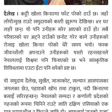
दैलेख ।
कट्टी खोला किनारमा फाँट परेको ठाउँ छ। जहाँ
लोपोन्मुख राउटे समुदायको बस्ती झुरूप्प देखिन्छ। ४१ घर
लहरै छन्। यो पनि उनीहरू सरेर आएको ठाउँ हो। सबै
परिवारको घर अट्ने ठाउँको छनोट गरेर बस्ने उनीहरूको
रोजाइ खोला किनार परेको धेरै समय भयो। फरक
जीवनशैली अपनाउने उनीहरूको यस्तो रहनसहनले
नेपाललाई विश्वमा पनि चिनाएको छ भने सांस्कृतिक
विविधतामा एउटा इँटा पनि थपेको प्रष्ट छ।
यो समुदाय दैलेख, सुर्खेत, जाजरकोट, सल्यान आसपासका
जंगलका छेउ, पहाडको खोंच तथा टाकुरा, नदी किनारमा
बसाइँ सरिरहन्छन्। नेपालको सम्पदा र कर्णाली प्रदेशको
गहनाको रूपमा चिनिने राउटे जाति दक्षिण एसियाको एक
मात्र भ्रमणशील र फिरन्ते जाति हो। आफूलाई ‘वनको राजा’