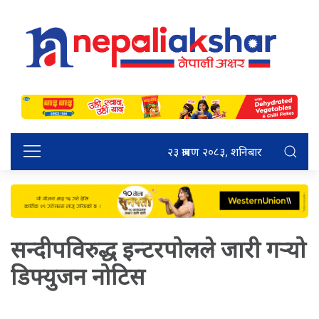
२३ श्रावण २०८३, शनिबार
सन्दीपविरुद्ध इन्टरपोलले जारी गर्‍यो
डिफ्युजन नोटिस