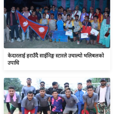
केदारलाई हराउँदै साईनिङ्ग स्टारले उचाल्यो भलिबलको
उपाधि