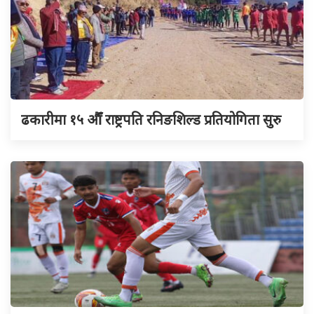
ढकारीमा १५ औँ राष्ट्रपति रनिङशिल्ड प्रतियोगिता सुरु