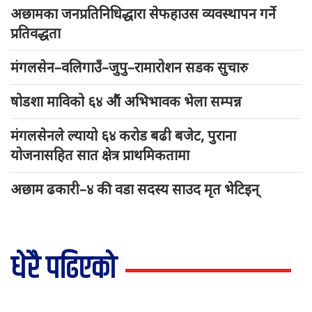
अछामका जनप्रतिनिधिद्धारा सेफहाउस व्यवस्थापन गर्ने
प्रतिवद्धता
मंगलसेन–वलिगाउँ–जुपु–रामारोशन सडक सुचारु
षोडशा माविको ६४ औं अभिभावक भेला सम्पन्न
मंगलसेनले ल्यायो ६४ करोड बढी बजेट, पुराना
योजनासहित सात क्षेत्र प्राथमिकतामा
अछाम ढकारी–४ की वडा सदस्य साउद मृत भेटिइन्
धेरै पढिएको