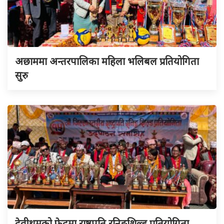
अछाममा अन्तरपालिका महिला भलिबल प्रतियोगिता
सुरु
देवीथुमको फेदमा राष्ट्रपति रनिङशिल्ड प्रतियोगिता