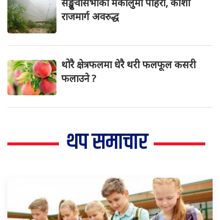
सङ्खुवासभाको मकालुमा पहिरो, कोशी
राजमार्ग अवरुद्ध
थोरै क्षेत्रफलमा धेरै थरी फलफूल कसरी
फलाउने ?
थप समाचार