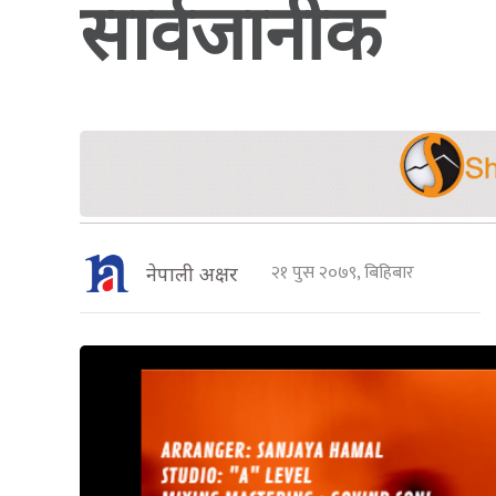
सार्वजानीक
२१ पुस २०७९, बिहिबार
नेपाली अक्षर