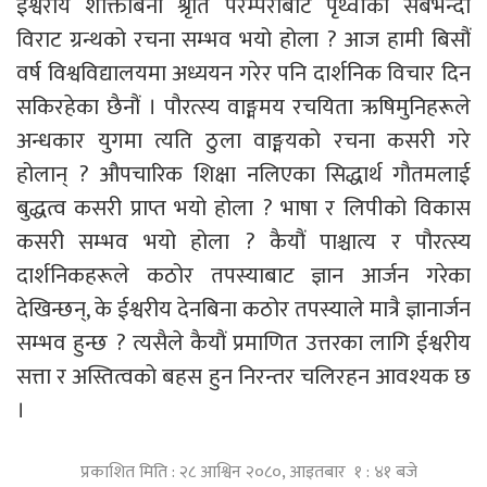
ईश्वरीय शक्तिबिना श्रृति परम्पराबाटै पृथ्वीको सबैभन्दा
विराट ग्रन्थको रचना सम्भव भयो होला ? आज हामी बिसौं
वर्ष विश्वविद्यालयमा अध्ययन गरेर पनि दार्शनिक विचार दिन
सकिरहेका छैनौं । पौरत्स्य वाङ्ममय रचयिता ऋषिमुनिहरूले
अन्धकार युगमा त्यति ठुला वाङ्मयको रचना कसरी गरे
होलान् ? औपचारिक शिक्षा नलिएका सिद्धार्थ गौतमलाई
बुद्धत्व कसरी प्राप्त भयो होला ? भाषा र लिपीको विकास
कसरी सम्भव भयो होला ? कैयौं पाश्चात्य र पौरत्स्य
दार्शनिकहरूले कठोर तपस्याबाट ज्ञान आर्जन गरेका
देखिन्छन्, के ईश्वरीय देनबिना कठोर तपस्याले मात्रै ज्ञानार्जन
सम्भव हुन्छ ? त्यसैले कैयौं प्रमाणित उत्तरका लागि ईश्वरीय
सत्ता र अस्तित्वको बहस हुन निरन्तर चलिरहन आवश्यक छ
।
प्रकाशित मिति : २८ आश्विन २०८०, आइतबार १ : ४१ बजे