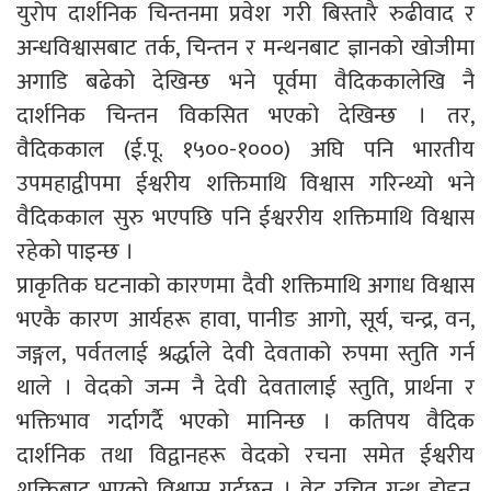
युरोप दार्शनिक चिन्तनमा प्रवेश गरी बिस्तारै रुढीवाद र
अन्धविश्वासबाट तर्क, चिन्तन र मन्थनबाट ज्ञानको खोजीमा
अगाडि बढेको देखिन्छ भने पूर्वमा वैदिककालेखि नै
दार्शनिक चिन्तन विकसित भएको देखिन्छ । तर,
वैदिककाल (ई.पू. १५००-१०००) अघि पनि भारतीय
उपमहाद्वीपमा ईश्वरीय शक्तिमाथि विश्वास गरिन्थ्यो भने
वैदिककाल सुरु भएपछि पनि ईश्वररीय शक्तिमाथि विश्वास
रहेको पाइन्छ ।
प्राकृतिक घटनाको कारणमा दैवी शक्तिमाथि अगाध विश्वास
भएकै कारण आर्यहरू हावा, पानीङ आगो, सूर्य, चन्द्र, वन,
जङ्गल, पर्वतलाई श्रर्द्धाले देवी देवताको रुपमा स्तुति गर्न
थाले । वेदको जन्म नै देवी देवतालाई स्तुति, प्रार्थना र
भक्तिभाव गर्दागर्दै भएको मानिन्छ । कतिपय वैदिक
दार्शनिक तथा विद्वानहरू वेदको रचना समेत ईश्वरीय
शक्तिबाट भएको विश्वास गर्दछन् । वेद रचित ग्रन्थ होइन,