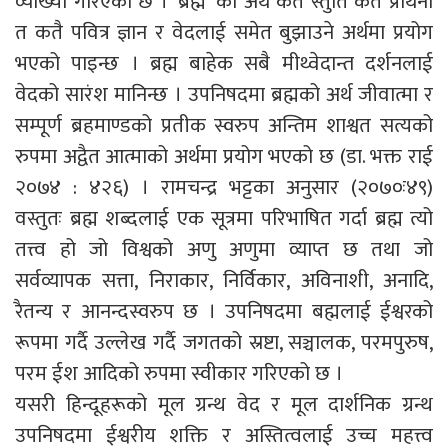
व्याख्या गरिएको छ । ‘ब्रह्म’ को अर्थ कतै स्तुति कतै प्रार्थना
त कतै पवित्र ज्ञान र वेदलाई समेत बुझाउने अर्थमा प्रयोग
भएको पाइन्छ । ब्रह्म बाहेक सबै मीथ्वेदान्त दर्शनलाई
वेदको सारंश मानिन्छ । उपनिषदमा ब्रह्मको अर्थ जीवात्मा र
सम्पूर्ण ब्रहमाण्डको प्रतीक स्वरुप अन्तिम शाश्वत सत्यको
रुपमा अद्वैत आत्माको अर्थमा प्रयोग भएको छ (डा. भक्त राई
२०७४ : ४२६) । रामचन्द्र भट्टका अनुसार (२०७०ः४९)
वस्तुतः ब्रह्म शब्दलाई एक सूत्रमा परिभाषित गर्दा ब्रह्म त्यो
तत्त्व हो जो विश्वको अणु अणुमा व्याप्त छ तथा जो
सर्वव्यापक सत्ता, निराकार, निर्विकार, अविनाशी, अनादि,
रैतन्य र आनन्दस्वरुप छ । उपनिषदमा बह्मलाई ईश्वरको
रूपमा गर्दै उल्लेख गर्दै जगतको स्रष्टा, सञ्चालक, परमपुरुष,
परम ईश आदिको रुपमा स्वीकार गरिएको छ ।
यसरी हिन्दूहरूको मूल ग्रन्थ वेद र मूल दार्शनिक ग्रन्थ
उपनिषदमा ईश्वरीय शक्ति र अस्तित्वलाई उच्च महत्त्व