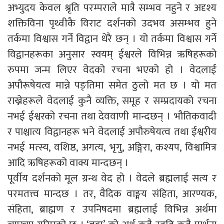
अभ्युदय केवल श्रृति परम्पराले मात्रै सम्भव नहुने र अदृश्य
शक्तिविना पृथ्वीकै विराट दर्शनको उदभव असम्भव हुने
तर्कमा विश्वास गर्ने विद्वान धेरै छन् । यो तर्कमा विश्वास गर्ने
विद्वानहरूका अनुसार स्वयम् ईश्वरले विभिन्न ऋषिहरूको
रुपमा जन्म लिएर वेदको रचना भएको हो । वेदलाई
अपौरूषेयत्व मान्ने पङ्तिमा समेत ठुलो मत छ । यो मत
राख्नेहरूले वेदलाई कुनै व्यक्ति, समूह र सम्प्रदायको रचना
नभई ईश्वरको रचना तथा देववाणी मान्दछन् । भौतिकवादी
र पाश्चात्य विद्वानहरू भने वेदलाई अपौरुषेयत्व तथा ईश्वरीय
नभई मत्स्य, वशिष्ठ, अगत्य, भृगु, अङ्गिरा, कश्यप, विश्वामित्र
आदि ऋषिहरूको वाक्य मान्दछन् ।
पूर्वीय दर्शनको मूल ग्रन्थ वेद हो । वेदले ब्रह्मलाई सत्य र
परमतत्त्व मान्दछ । तर, वैदिक वाङ्मय संहिता, आरण्यक,
संहिता, ब्राह्मण र उपनिषदमा ब्रह्मलाई विभिन्न अर्थमा