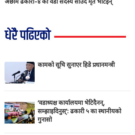
अछाम ढकारी–४ की वडा सदस्य साउद मृत भेटिइन्
धेरै पढिएको
कामको सूचि सुनाएर हिडे प्रधानमन्त्री
‘वडाध्यक्ष कार्यालयमा भेटिदैनन्,
सम्झाइदिनुस्’: ढकारी ५ का स्थानीयको
गुनासो