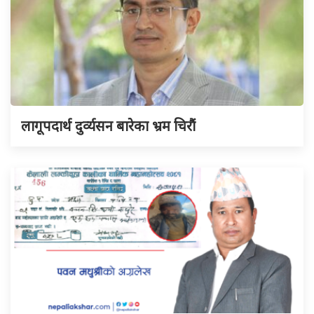
लागूपदार्थ दुर्व्यसन बारेका भ्रम चिरौं